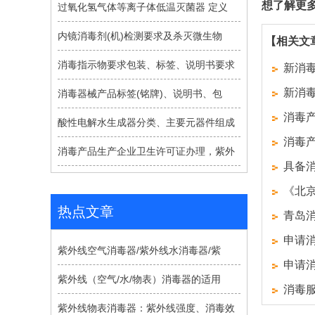
想了解更
过氧化氢气体等离子体低温灭菌器 定义
内镜消毒剂(机)检测要求及杀灭微生物
【相关文
消毒指示物要求包装、标签、说明书要求
新消
新消
消毒器械产品标签(铭牌)、说明书、包
消毒
酸性电解水生成器分类、主要元器件组成
消毒
消毒产品生产企业卫生许可证办理，紫外
具备
《北
热点文章
青岛
申请
紫外线空气消毒器/紫外线水消毒器/紫
申请
紫外线（空气/水/物表）消毒器的适用
消毒
紫外线物表消毒器：紫外线强度、消毒效