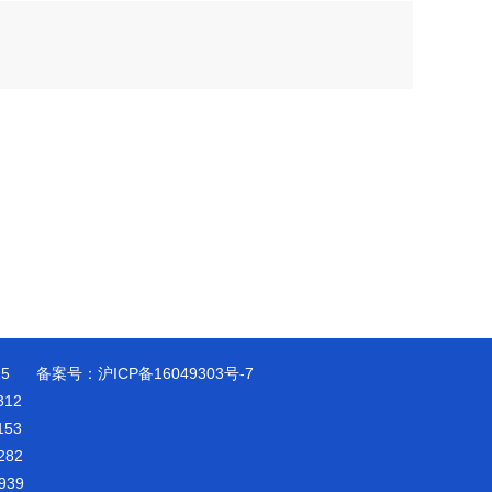
25 备案号：
沪ICP备16049303号-7
12
53
82
39