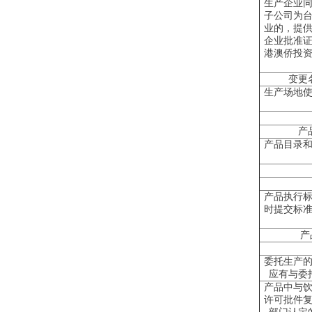
生产企业
子公司为
业的，提
企业批准
港澳侨投
变更
生产场地
产
产品目录
产品执行
时提交标
产
委托生产
应有与委
产品中与
许可批件