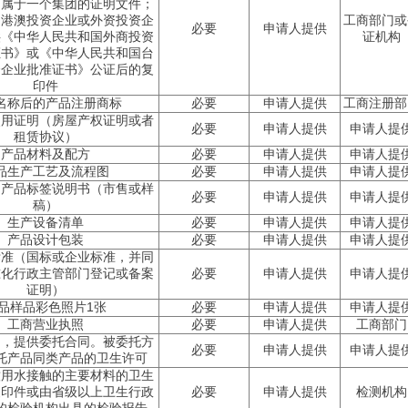
同属于一个集团的证明文件；
台港澳投资企业或外资投资企
工商部门或
必要
申请人提供
供《中华人民共和国外商投资
证机构
证书》或《中华人民共和国台
资企业批准证书》公证后的复
印件
名称后的产品注册商标
必要
申请人提供
工商注册部
使用证明（房屋产权证明或者
必要
申请人提供
申请人提
租赁协议）
产品材料及配方
必要
申请人提供
申请人提
品生产工艺及流程图
必要
申请人提供
申请人提
和产品标签说明书（市售或样
必要
申请人提供
申请人提
稿）
生产设备清单
必要
申请人提供
申请人提
产品设计包装
必要
申请人提供
申请人提
标准（国标或企业标准，并同
准化行政主管部门登记或备案
必要
申请人提供
申请人提
证明）
品样品彩色照片1张
必要
申请人提供
申请人提
工商营业执照
必要
申请人提供
工商部门
的，提供委托合同。被委托方
必要
申请人提供
申请人提
托产品同类产品的卫生许可
饮用水接触的主要材料的卫生
复印件或由省级以上卫生行政
必要
申请人提供
检测机构