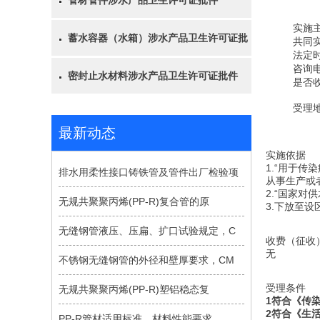
管材管件涉水产品卫生许可证批件
实施
蓄水容器（水箱）涉水产品卫生许可证批
共同
法定
咨询
密封止水材料涉水产品卫生许可证批件
是否
受理
最新动态
实施依据
1.“用于
排水用柔性接口铸铁管及管件出厂检验项
从事生产或
2.“国家
无规共聚聚丙烯(PP-R)复合管的原
3.下放至
无缝钢管液压、压扁、扩口试验规定，C
收费（征收
无
不锈钢无缝钢管的外径和壁厚要求，CM
受理条件
无规共聚聚丙烯(PP-R)塑铝稳态复
1
符合《传
2
符合《生
PP-R管材适用标准、材料性能要求，