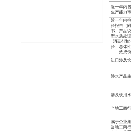
近一年内
生产能力
近一年内
验报告（
书、产品
型水质处
消毒剂和
验、总体
效成
进口涉及
涉水产品
涉及饮用
当地工商
属于企业
当地工商