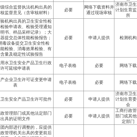
济南市卫生
省级综合监督执法机构出具的
网络下载资料并
必要
计划生育监
审核监督意见（含审核材料）
通过现场审核
所
检验机构出具的卫生安全性检
附检验申请表、检验受理通知
说明书、样品采样记录）；大
理器提交总体性能检验报告；
必要
申请人提供
检测机构
消毒设备提交卫生安全性检
性能检验、消毒效果检验、有
份含量及稳定性试验报告
饮用水卫生安全产品卫生行政
电子表格
必要
网络下载
许可延续申请表
生产企业卫生许可证变更申请
电子表格
必要
网络下载
表
济南市卫生
水卫生安全产品卫生许可批件
必要
申请人提供
计划生育委
会
工商行政管
行政管理部门或其他法定部门
必要
申请人提供
部门或其他
出具的证明文件
定部门
集团内部进行调整的，应提供
行政管理机关出具的变更前后