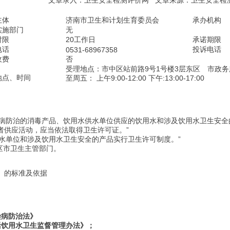
文章录入：
卫生安全检测评价网
文章来源：
卫生安全检
主体
济南市卫生和计划生育委员会
承办机构
实施部门
无
时限
20工作日
承诺期限
电话
投诉电话
0531-68967358
收费
否
受理地点：市中区站前路9号1号楼3层东区 市
地点、时间
至周五： 上午9:00-12:00 下午:13:00-17:00
传染病防治的消毒产品、饮用水供水单位供应的饮用水和涉及饮用水卫生安
者供应活动，应当依法取得卫生许可证。”
对供水单位和涉及饮用水卫生安全的产品实行卫生许可制度。”
设区市卫生主管部门。
）的标准及依据
染病防治法》
活饮用水卫生监督管理办法》；