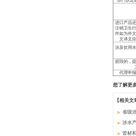
部门认定
进口产品
注销卫生
件如为外
文译文
涉及饮用
损毁的，
代理申
想了解更
【相关文
省级涉
涉水
管材