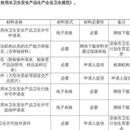
及饮用水卫生安全产品生产企业卫生规范》。
材料名称
材料形式
材料必要性
备注
饮用水卫生安全产品卫生许可
电子表格
必要
网络下载
申请表
济南市卫生
执法机构出具的生产能力审核
网络下载资料并
必要
计划生育监
意见（含审核材料）
通过现场审核
所
报告（附检验申请表、检验受
、产品说明书、样品采样记
必要
申请人提供
检测机构
录）
一件（大型水质处理器提交产
必要
申请人提供
申请人提
品照片）
饮用水卫生安全产品卫生行政
电子表格
必要
网络下载
许可申请表
饮用水卫生安全产品卫生许可
电子表格
必要
网络下载
延续申请表
济南市卫生
卫生许可批件原件
必要
申请人提供
计划生育委
会